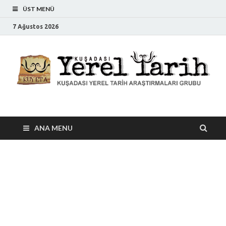
ÜST MENÜ
7 Ağustos 2026
Kuşadası Yerel Tarih
Kuşadası Yerel Tarih Araştırmaları Grubu
ANA MENU