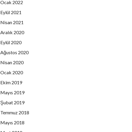
PASTACI YÖRÜK FIRIN & BAKERY
Ocak 2022
PINE BAY HOLIDAY RESTAURANT
Eylül 2021
PLANET YUCCA RESTAURANT
Nisan 2021
PALOMA HOTELS
Aralık 2020
RIZA SARAÇ AİLESİ
Eylül 2020
SEVİM TÜREMEN
Ağustos 2020
SOMUN YEMEK FABRİKASI CATERING
Nisan 2020
STUDIO AC
Ocak 2020
ŞÜKRAN GÜNAY
Ekim 2019
DERYA KARATEKİN
Mayıs 2019
TUĞRUL KUTUCU
Şubat 2019
TURKUAZ TURİZM
URAL-FAİK ALP LTD.ŞTİ.
Temmuz 2018
YELPAZE İNŞAAT BY KOTAN
Mayıs 2018
YILMAZLAR YAPI MARKET