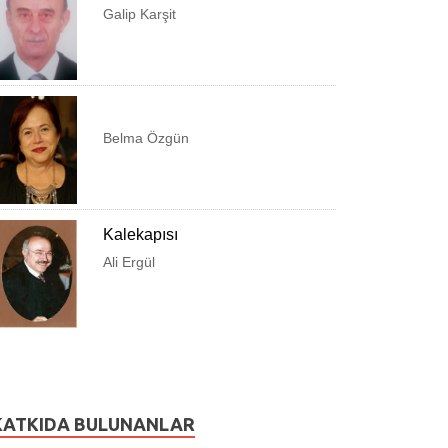
Galip Karşit
Belma Özgün
KUŞADASI BELEDİYESİ
KUŞADASI TİCARET ODASI
Kalekapısı
Ali Ergül
KUŞADASI ESNAF VE SANATKARLAR ODASI
KUŞADASI EĞİTİM VE GELİŞTİRME VAKFI
KUAKMER
KODER
EKODOSD
KUŞADASI SETUR MARINA
KATKIDA BULUNANLAR