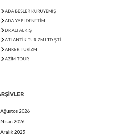
ADA BESLER KURUYEMİŞ
ADA YAPI DENETİM
DR.ALİ ALKIŞ
ATLANTİK TURİZM LTD.ŞTİ.
ANKER TURİZM
AZİM TOUR
AV.BEHÇET ALP
CARINA OTEL
DERİCİ OTEL
DIANA TURİZM
ARŞIVLER
DİLDADE BÖREK
DOĞTAŞ KUŞADASI
Ağustos 2026
FUAT AKDOĞAN
Nisan 2026
EFE FAST FOOD
Aralık 2025
AHMET DAĞYARAN