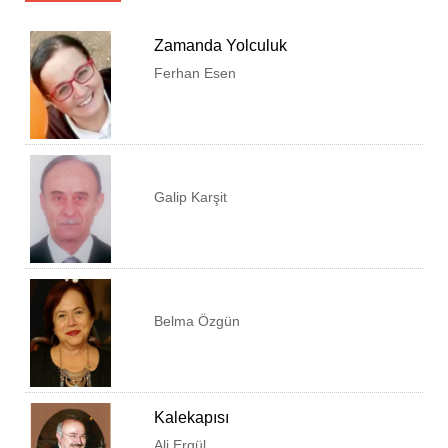
Zamanda Yolculuk
Ferhan Esen
Galip Karşit
Belma Özgün
KUŞADASI BELEDİYESİ
KUŞADASI TİCARET ODASI
Kalekapısı
KUŞADASI ESNAF VE SANATKARLAR ODASI
Ali Ergül