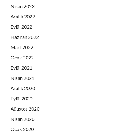
Nisan 2023
MUSTAFA DİNÇOĞLU
Aralık 2022
AV.NAİL ÖZAZMAN
Eylül 2022
ÖMER GÜNEL
ÖNDER OTEL
Haziran 2022
ÖZEN AKTEN
Mart 2022
PASTACI YÖRÜK FIRIN & BAKERY
Ocak 2022
PINE BAY HOLIDAY RESTAURANT
Eylül 2021
PLANET YUCCA RESTAURANT
Nisan 2021
PALOMA HOTELS
Aralık 2020
RIZA SARAÇ AİLESİ
Eylül 2020
SEVİM TÜREMEN
Ağustos 2020
SOMUN YEMEK FABRİKASI CATERING
Nisan 2020
STUDIO AC
Ocak 2020
ŞÜKRAN GÜNAY