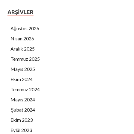
DIANA TURİZM
ARŞIVLER
DİLDADE BÖREK
DOĞTAŞ KUŞADASI
Ağustos 2026
FUAT AKDOĞAN
Nisan 2026
EFE FAST FOOD
Aralık 2025
AHMET DAĞYARAN
Temmuz 2025
HÜSEYİN ARABUL
İSMAİL HAKKI KARAMANDERESİ
Mayıs 2025
İSTANKÖY OTEL
Ekim 2024
KARADENİZ GIDA
Temmuz 2024
AV. KAYA EGEL
Mayıs 2024
KORES HAVUZCULUK
Şubat 2024
KUAFÖR ORHAN
Ekim 2023
HARUN SARI
Eylül 2023
MET MEKANİK