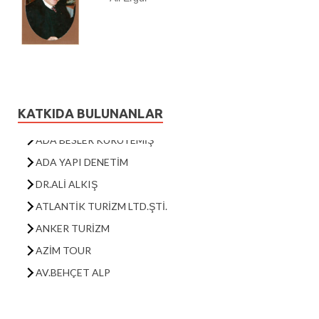
KUŞADASI EĞİTİM VE GELİŞTİRME VAKFI
KUAKMER
KODER
EKODOSD
KUŞADASI SETUR MARINA
KATKIDA BULUNANLAR
ADA BESLER KURUYEMİŞ
ADA YAPI DENETİM
DR.ALİ ALKIŞ
ATLANTİK TURİZM LTD.ŞTİ.
ANKER TURİZM
AZİM TOUR
AV.BEHÇET ALP
CARINA OTEL
DERİCİ OTEL