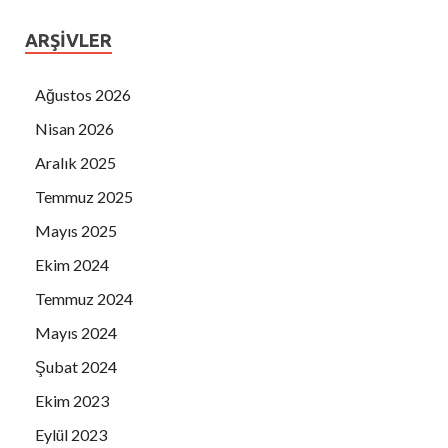
DIANA TURİZM
ARŞIVLER
DİLDADE BÖREK
DOĞTAŞ KUŞADASI
Ağustos 2026
FUAT AKDOĞAN
Nisan 2026
EFE FAST FOOD
Aralık 2025
AHMET DAĞYARAN
Temmuz 2025
HÜSEYİN ARABUL
İSMAİL HAKKI KARAMANDERESİ
Mayıs 2025
İSTANKÖY OTEL
Ekim 2024
KARADENİZ GIDA
Temmuz 2024
AV. KAYA EGEL
Mayıs 2024
KORES HAVUZCULUK
Şubat 2024
KUAFÖR ORHAN
Ekim 2023
HARUN SARI
Eylül 2023
MET MEKANİK