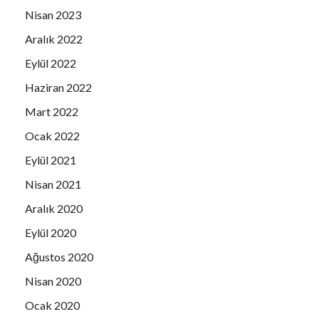
Nisan 2023
MUSTAFA DİNÇOĞLU
Aralık 2022
AV.NAİL ÖZAZMAN
Eylül 2022
ÖMER GÜNEL
ÖNDER OTEL
Haziran 2022
ÖZEN AKTEN
Mart 2022
PASTACI YÖRÜK FIRIN & BAKERY
Ocak 2022
PINE BAY HOLIDAY RESTAURANT
Eylül 2021
PLANET YUCCA RESTAURANT
Nisan 2021
PALOMA HOTELS
Aralık 2020
RIZA SARAÇ AİLESİ
Eylül 2020
SEVİM TÜREMEN
Ağustos 2020
SOMUN YEMEK FABRİKASI CATERING
Nisan 2020
STUDIO AC
Ocak 2020
ŞÜKRAN GÜNAY