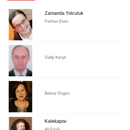
Zamanda Yolculuk
Ferhan Esen
Galip Karşit
Belma Özgün
KUŞADASI BELEDİYESİ
KUŞADASI TİCARET ODASI
Kalekapısı
KUŞADASI ESNAF VE SANATKARLAR ODASI
Ali Ergül