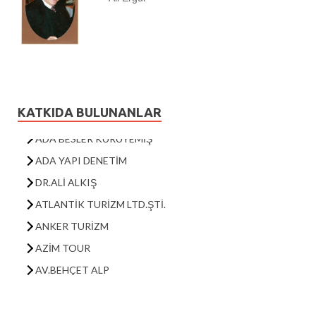
KUŞADASI EĞİTİM VE GELİŞTİRME VAKFI
KUAKMER
KODER
EKODOSD
KUŞADASI SETUR MARINA
KATKIDA BULUNANLAR
ADA BESLER KURUYEMİŞ
ADA YAPI DENETİM
DR.ALİ ALKIŞ
ATLANTİK TURİZM LTD.ŞTİ.
ANKER TURİZM
AZİM TOUR
AV.BEHÇET ALP
CARINA OTEL
DERİCİ OTEL