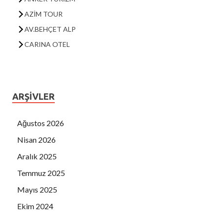
AV.BEHÇET ALP
CARINA OTEL
DERİCİ OTEL
DIANA TURİZM
DİLDADE BÖREK
DOĞTAŞ KUŞADASI
ARŞIVLER
FUAT AKDOĞAN
EFE FAST FOOD
Ağustos 2026
AHMET DAĞYARAN
Nisan 2026
HÜSEYİN ARABUL
Aralık 2025
İSMAİL HAKKI KARAMANDERESİ
Temmuz 2025
İSTANKÖY OTEL
Mayıs 2025
KARADENİZ GIDA
Ekim 2024
AV. KAYA EGEL