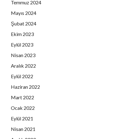
Temmuz 2024
KORES HAVUZCULUK
Mayıs 2024
KUAFÖR ORHAN
Şubat 2024
HARUN SARI
MET MEKANİK
Ekim 2023
MUSTAFA DİNÇOĞLU
Eylül 2023
AV.NAİL ÖZAZMAN
Nisan 2023
ÖMER GÜNEL
Aralık 2022
ÖNDER OTEL
Eylül 2022
ÖZEN AKTEN
Haziran 2022
PASTACI YÖRÜK FIRIN & BAKERY
Mart 2022
PINE BAY HOLIDAY RESTAURANT
Ocak 2022
PLANET YUCCA RESTAURANT
Eylül 2021
PALOMA HOTELS
Nisan 2021
RIZA SARAÇ AİLESİ
SEVİM TÜREMEN