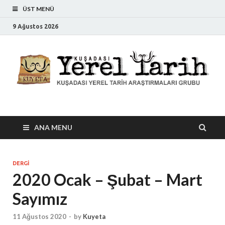
ÜST MENÜ
9 Ağustos 2026
Kuşadası Yerel Tarih
Kuşadası Yerel Tarih Araştırmaları Grubu
ANA MENU
DERGI
2020 Ocak – Şubat – Mart
Sayımız
11 Ağustos 2020
-
by
Kuyeta