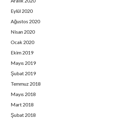
Aralık 2020
SOMUN YEMEK FABRİKASI CATERING
Eylül 2020
STUDIO AC
Ağustos 2020
ŞÜKRAN GÜNAY
Nisan 2020
DERYA KARATEKİN
Ocak 2020
TUĞRUL KUTUCU
Ekim 2019
TURKUAZ TURİZM
Mayıs 2019
URAL-FAİK ALP LTD.ŞTİ.
Şubat 2019
YELPAZE İNŞAAT BY KOTAN
Temmuz 2018
YILMAZLAR YAPI MARKET
Mayıs 2018
Mart 2018
Şubat 2018